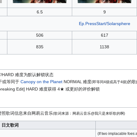
6.5
9
Ep.PressStart/Solarsphere
506
617
835
1138
t] EASY/HARD 难度为默认解锁状态
次高于或等同于
Canopy on the Planet
NORMAL 难度
的歌
(即等同4级或高于4级)
ndbreaking Edit] HARD 难度获得 4★ 或更好的评价解锁
对照歌词信息来自网易云音乐
(歌词来源：网易云音乐@我只是来听歌的啊)
日文歌词
(If two implacable foes 