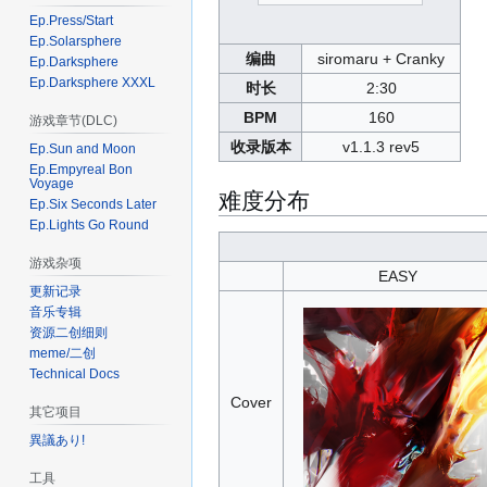
Ep.Press/Start
Ep.Solarsphere
编曲
siromaru + Cranky
Ep.Darksphere
Ep.Darksphere XXXL
时长
2:30
BPM
160
游戏章节(DLC)
收录版本
v1.1.3 rev5
Ep.Sun and Moon
Ep.Empyreal Bon
Voyage
难度分布
Ep.Six Seconds Later
Ep.Lights Go Round
游戏杂项
EASY
更新记录
音乐专辑
资源二创细则
meme/二创
Technical Docs
Cover
其它项目
異議あり!
工具