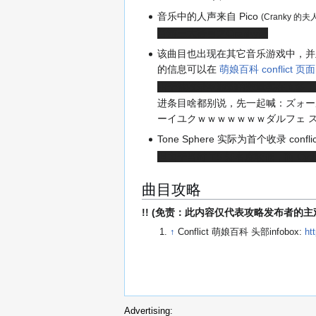
音乐中的人声来自 Pico
(Cranky 的夫
音游三大语言之Cranky语
该曲目也出现在其它音乐游戏中，并
的信息可以在
萌娘百科 conflict 页面
由于被收录至游戏的数量实在太多了
进条目啥都别说，先一起喊：ズォー
ーイユクｗｗｗｗｗｗｗダルフェ 
Tone Sphere 实际为首个收录 conf
但由于当时 TS 知名度较低，而 Cy
曲目攻略
!! (免责：此内容仅代表攻略发布者的
↑
Conflict 萌娘百科 头部infobox:
ht
Advertising: