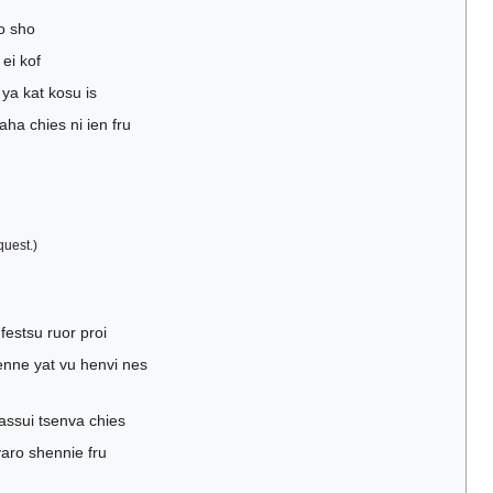
ro sho
 ei kof
ya kat kosu is
taha chies ni ien fru
uest.)
festsu ruor proi
enne yat vu henvi nes
tassui tsenva chies
yaro shennie fru