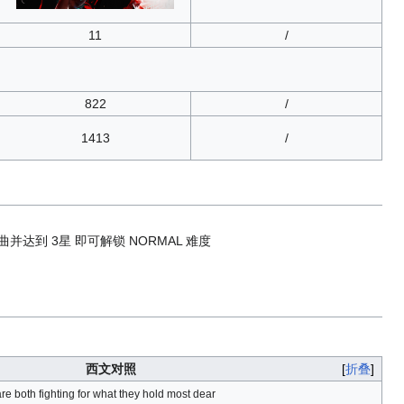
11
/
822
/
1413
/
曲并达到 3星 即可解锁 NORMAL 难度
西文对照
折叠
are both fighting for what they hold most dear