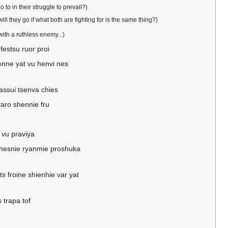
o to in their struggle to prevail?)
ll they go if what both are fighting for is the same thing?)
with a ruthless enemy...)
festsu ruor proi
enne yat vu henvi nes
tassui tsenva chies
yaro shennie fru
 vu praviya
n hesnie ryanmie proshuka
s froine shienhie var yat
 trapa tof