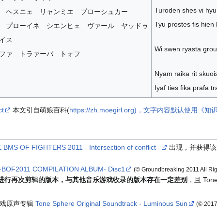
Turoden shes vi hyu
 ヘスニェ リャンミエ プローシュカー
Tyu prostes fis hie
 プローイネ シエンヒェ ヴァール ヤッドゥ
イス
Wi swen ryasta grout
ファ トラァーパ トォフ
Nyam raika rit skuoi
Iyaf ties fika prafa t
ct
本文引自萌娘百科(
https://zh.moegirl.org)，文字内容默认使用《
 BMS OF FIGHTERS 2011 - Intersection of conflict -
出现，并获得该
 -BOF2011 COMPILATION ALBUM- Disc1
(© Groundbreaking 2011 All Ri
长版进行再次剪辑的版本，与其他音乐游戏收录的版本存在一定差别
，且 To
 游戏原声专辑
Tone Sphere Original Soundtrack - Luminous Sun
(© 2017