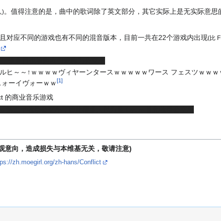
。值得注意的是，曲中的歌词除了英文部分，其它实际上是无实际意思
人)
且对应不同的游戏也有不同的混音版本，目前一共在22个游戏内出现
(比 
 ，该曲目也被网友们戏称为
公交车
ルヒ～～↑ｗｗｗｗヴィヤーンタースｗｗｗｗｗワース フェスツｗｗ
[
1
]
スォーイヴォーｗｗ
lict 的商业音乐游戏
tus 第二早收录公交车，因此很多人以为是 Cytus 首先收录公交车
主观意向，造成损失与本维基无关，敬请注意)
tps://zh.moegirl.org/zh-hans/Conflict