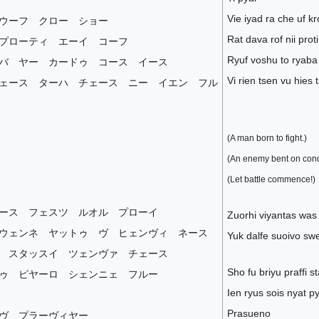
Vie iyad ra che uf k
ウーフ クロー ショー
Rat dava rof nii proti
プローティ エーイ コーフ
Ryuf voshu to ryaba 
バ ヤー カードゥ コース イース
Vi rien tsen vu hies 
ェース ターハ チェース ニー イエン フル
(A man born to fight.)
(An enemy bent on conq
(Let battle commence!)
ース フェスツ ルオル プローイ
Zuorhi viyantas was 
ウェンネ ヤットゥ ヴ ヒェンヴィ ネース
Yuk dalfe suoivo sw
 スタッスイ ツェンヴァ チェース
Sho fu briyu praffi s
ゥ ピヤーロ シェンニェ フルー
Ien ryus sois nyat p
Prasueno
ヴ プラーヴィヤー