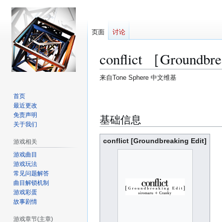
页面
讨论
conflict ［Groundbr
来自Tone Sphere 中文维基
跳
跳
首页
最近更改
转
转
免责声明
基础信息
到
到
关于我们
导
搜
航
索
conflict [Groundbreaking Edit]
游戏相关
游戏曲目
游戏玩法
常见问题解答
曲目解锁机制
游戏彩蛋
故事剧情
游戏章节(主章)