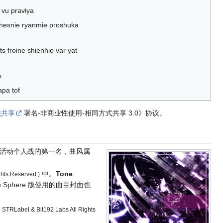
 vu praviya
n hesnie ryanmie proshuka
s froine shienhie var yat
s
rapa tof
知识共享
署名-非商业性使用-相同方式共享 3.0》协议。
活动个人战的第一名，曲风属
中。
Tone
ghts Reserved.)
ne Sphere 版使用的曲目封面也
 STRLabel & Bit192 Labs All Rights