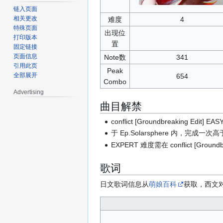
链入页面
相关更改
难度
4
特殊页面
出现位
打印版本
置
固定链接
页面信息
Note数
341
引用此页
Peak
全部展开
654
Combo
Advertising
曲目解禁
conflict [Groundbreaking Edi
于 Ep.Solarsphere 内，完成一
EXPERT 难度需在 conflict [Grou
歌词
日文歌词信息从
萌娘百科
获取，西文