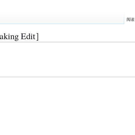
阅读
eaking Edit］