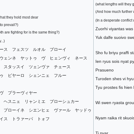
(what lengths will they g
(And how much further wi
 what they hold most dear
(In a desperate conflict 
 to prevail?)
Zuorhi viyantas was 
h are fighting for is the same thing?)
Yuk dalfe suoivo sw
...)
ース フェスツ ルオル プローイ
Sho fu briyu praffi s
ウェンネ ヤットゥ ヴ ヒェンヴィ ネース
Ien ryus sois nyat p
 スタッスイ ツェンヴァ チェース
Prasueno
ゥ ピヤーロ シェンニェ フルー
Turoden shes vi hyu
Tyu prostes fis hie
ヴ プラーヴィヤー
 ヘスニェ リャンミエ プローシュカー
Wi swen ryasta grout
 プローイネ シエンヒェ ヴァール ヤッドゥ
Nyam raika rit skuois
イス トラァーパ トォフ
Ti pyar