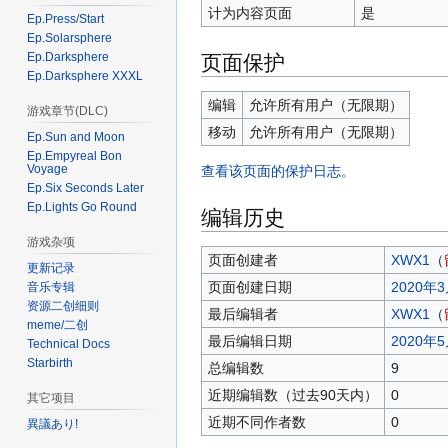
计为内容页面
是
Ep.Press/Start
Ep.Solarsphere
页面保护
Ep.Darksphere
Ep.Darksphere XXXL
编辑
允许所有用户​（无限期）
游戏章节(DLC)
移动
允许所有用户​（无限期）
Ep.Sun and Moon
Ep.Empyreal Bon
Voyage
查看该页面的保护日志。
Ep.Six Seconds Later
Ep.Lights Go Round
编辑历史
游戏杂项
页面创建者
XWX1
（
更新记录
页面创建日期
2020年3
音乐专辑
资源二创细则
最后编辑者
XWX1
（
meme/二创
最后编辑日期
2020年5
Technical Docs
Starbirth
总编辑数
9
近期编辑数（过去90天内）
0
其它项目
近期不同作者数
0
異議あり!