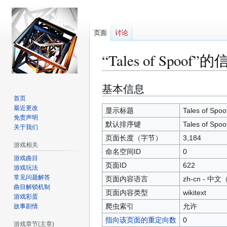
页面
讨论
“Tales of Spoof”
基本信息
跳
跳
转
转
首页
最近更改
到
到
显示标题
Tales of Spoo
免责声明
导
搜
默认排序键
Tales of Spoo
关于我们
航
索
页面长度（字节）
3,184
游戏相关
命名空间ID
0
游戏曲目
页面ID
622
游戏玩法
常见问题解答
页面内容语言
zh-cn - 
曲目解锁机制
页面内容类型
wikitext
游戏彩蛋
爬虫索引
允许
故事剧情
指向该页面的重定向数
0
游戏章节(主章)