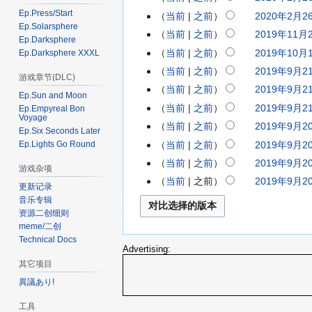
4
摘
年
0
Ep.Press/Start
0
当前
之前
2020年2月26
月
要
9
年
Ep.Solarsphere
2
9
当前
之前
2019年11月2
2
月
5
Ep.Darksphere
0
日
无
0
1
当前
之前
2019年10月1
Ep.Darksphere XXXL
2
月
年
(
编
1
3
0
1
当前
之前
2019年9月21
2
2
游戏章节(DLC)
星
辑
9
日
1
1
0
当前
之前
2019年9月21
月
期
摘
Ep.Sun and Moon
年
(
9
日
1
2
当前
之前
2019年9月21
日
Ep.Empyreal Bon
要
1
星
年
(
9
Voyage
6
)
当前
之前
2019年9月20
2
1
期
1
星
Ep.Six Seconds Later
年
日
0
月
日
当前
之前
2019年9月20
Ep.Lights Go Round
0
期
9
(
1
2
)
月
一
当前
之前
2019年9月20
月
星
游戏杂项
9
2
1
)
2
当前
之前
2019年9月20
期
更新记录
年
日
5
1
三
音乐专辑
9
(
日
日
)
资源二创细则
月
星
(
(
meme/二创
2
期
星
Technical Docs
星
Advertising:
0
五
期
期
其它项目
日
)
二
六
(
異議あり!
)
)
星
工具
期