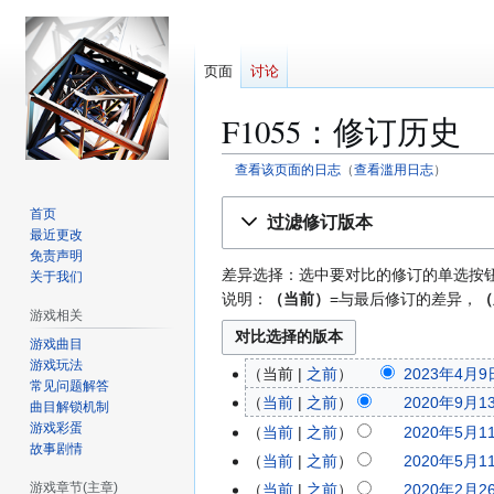
页面
讨论
F1055：修订历史
查看该页面的日志
​（
查看滥用日志
）
跳
跳
首页
过滤修订版本
转
转
最近更改
到
到
免责声明
差异选择：选中要对比的修订的单选按钮，
关于我们
导
搜
说明：
（当前）
=与最后修订的差异，
（
航
索
游戏相关
游戏曲目
游戏玩法
当前
之前
2023年4月9日
2
常见问题解答
0
当前
之前
2020年9月13
2
曲目解锁机制
2
无
游戏彩蛋
0
当前
之前
2020年5月11
2
3
故事剧情
编
2
0
当前
之前
2020年5月11
年
辑
0
2
游戏章节(主章)
当前
之前
2020年2月26
2