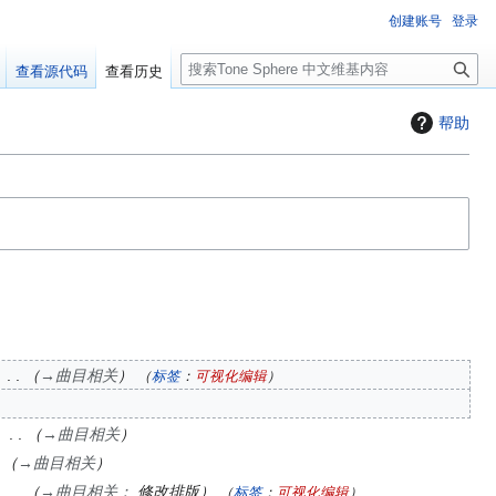
创建账号
登录
搜
查看源代码
查看历史
索
帮助
→
曲目相关
标签
：
可视化编辑
→
曲目相关
→
曲目相关
→
曲目相关
：​
修改排版
标签
：
可视化编辑