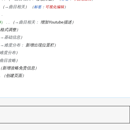
→
曲目相关
标签
：
可视化编辑
9
→
曲目相关
：​
增加Youtube描述
格式调整
→
基础信息
→
难度分布
：​
新增出现位置栏
难度分布
曲目攻略
新增攻略免责信息
创建页面