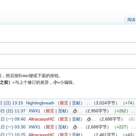
阅读
然后按Enter键或下面的按钮。
之前）
=与上个修订的差异，
小
=小编辑。
 (日) 13:15
Nightingbreath
留言
贡献
3,024字节
+74
日 (日) 11:37
XWX1
留言
贡献
小
2,950字节
+262
日 (一) 09:40
AltracasysHC
留言
贡献
小
2,688字节
0
日 (一) 03:30
XWX1
留言
贡献
小
2,688字节
+227
日 (三) 10:25
AltracasysHC
留言
贡献
2,461字节
+43