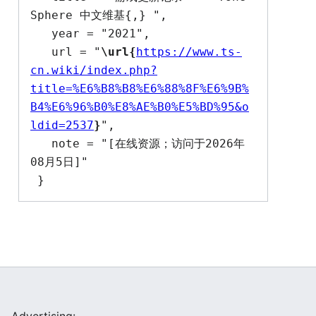
Sphere 中文维基{,} ",

   year = "2021",

   url = "
\url{
https://www.ts-
cn.wiki/index.php?
title=%E6%B8%B8%E6%88%8F%E6%9B%
B4%E6%96%B0%E8%AE%B0%E5%BD%95&o
ldid=2537
}
",

   note = "[在线资源；访问于2026年
08月5日]"
