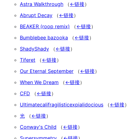
Astra Walkthrough
（
←链接
）
Abrupt Decay
（
←链接
）
BEAKER (roop remix)
（
←链接
）
Bumblebee bazooka
（
←链接
）
ShadyShady
（
←链接
）
Tiferet
（
←链接
）
Our Eternal September
（
←链接
）
When We Dream
（
←链接
）
CFD
（
←链接
）
Ultimatecalifragilisticexpialidocious
（
←链接
）
光
（
←链接
）
Conway's Child
（
←链接
）
Supersymmetry
（
←链接
）