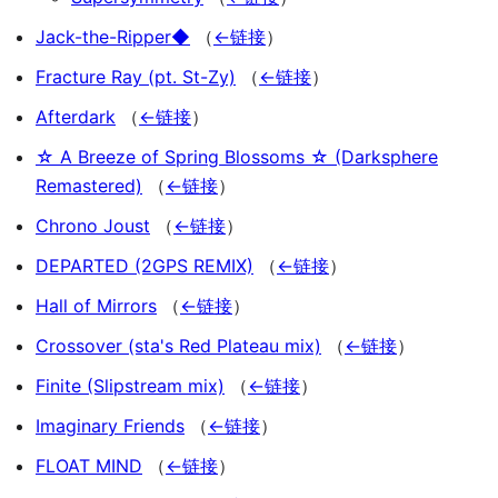
Jack-the-Ripper◆
（
←链接
）
Fracture Ray (pt. St-Zy)
（
←链接
）
Afterdark
（
←链接
）
☆ A Breeze of Spring Blossoms ☆ (Darksphere
Remastered)
（
←链接
）
Chrono Joust
（
←链接
）
DEPARTED (2GPS REMIX)
（
←链接
）
Hall of Mirrors
（
←链接
）
Crossover (sta's Red Plateau mix)
（
←链接
）
Finite (Slipstream mix)
（
←链接
）
Imaginary Friends
（
←链接
）
FLOAT MIND
（
←链接
）